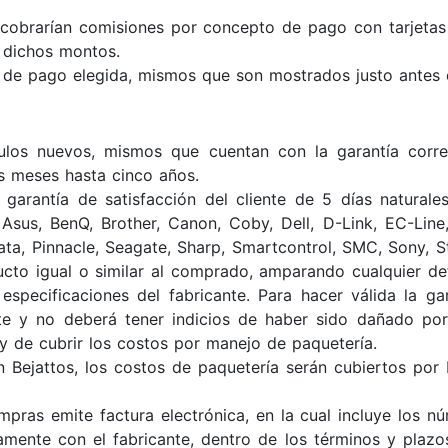
e cobrarían comisiones por concepto de pago con tarjetas
n dichos montos.
de pago elegida, mismos que son mostrados justo antes 
ulos nuevos, mismos que cuentan con la garantía corres
s meses hasta cinco años.
 garantía de satisfacción del cliente de 5 días natural
sus, BenQ, Brother, Canon, Coby, Dell, D-Link, EC-Line
ta, Pinnacle, Seagate, Sharp, Smartcontrol, SMC, Sony, S
ucto igual o similar al comprado, amparando cualquier de
specificaciones del fabricante. Para hacer válida la g
nte y no deberá tener indicios de haber sido dañado por
y de cubrir los costos por manejo de paquetería.
 Bejattos, los costos de paquetería serán cubiertos por 
pras emite factura electrónica, en la cual incluye los n
amente con el fabricante, dentro de los términos y pla